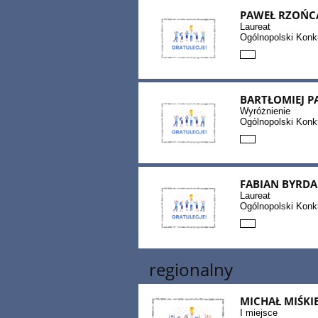
PAWEŁ RZOŃC
Laureat
Ogólnopolski Konku
BARTŁOMIEJ P
Wyróżnienie
Ogólnopolski Konku
FABIAN BYRDA
Laureat
Ogólnopolski Konk
regionalny
MICHAŁ MIŚKI
I miejsce