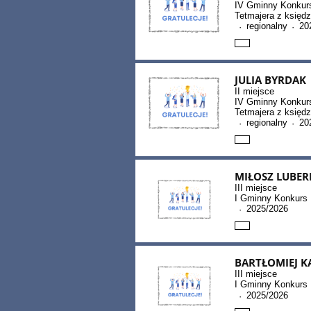
IV Gminny Konkurs 
Tetmajera z księd
regionalny
20
·
·
JULIA BYRDAK
II miejsce
IV Gminny Konkurs 
Tetmajera z księd
regionalny
20
·
·
MIŁOSZ LUBER
III miejsce
I Gminny Konkurs 
2025/2026
·
BARTŁOMIEJ 
III miejsce
I Gminny Konkurs 
2025/2026
·