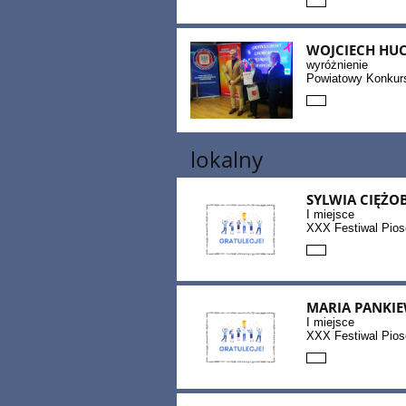
WOJCIECH HU
wyróżnienie
Powiatowy Konkur
lokalny
SYLWIA CIĘŻO
I miejsce
XXX Festiwal Pios
MARIA PANKIE
I miejsce
XXX Festiwal Pios