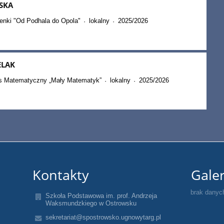
SKA
enki "Od Podhala do Opola"
lokalny
2025/2026
·
·
ELAK
s Matematyczny „Mały Matematyk”
lokalny
2025/2026
·
·
Kontakty
Galer
brak danyc
Szkoła Podstawowa im. prof. Andrzeja
Waksmundzkiego w Ostrowsku
sekretariat@spostrowsko.ugnowytarg.pl