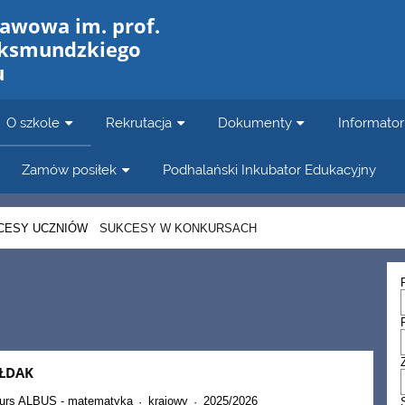
tawowa im. prof.
aksmundzkiego
u
O szkole
Rekrutacja
Dokumenty
Informator
Zamów posiłek
Podhalański Inkubator Edukacyjny
CESY UCZNIÓW
SUKCESY W KONKURSACH
ŁDAK
kurs ALBUS - matematyka
krajowy
2025/2026
·
·