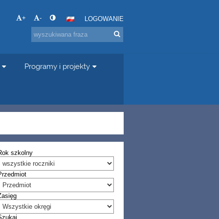
+
-
LOGOWANIE
Programy i projekty
Rok szkolny
Przedmiot
Zasięg
Szukaj