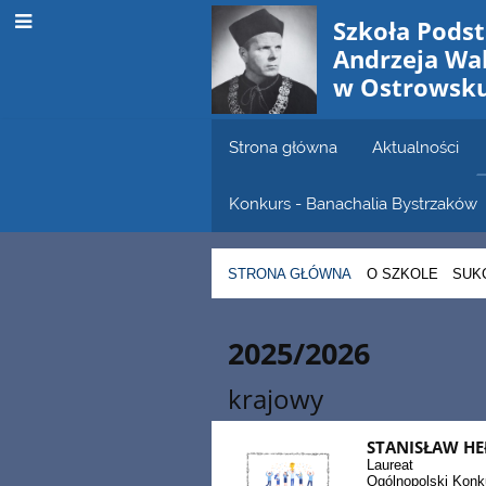
Szkoła Pods
Andrzeja W
w Ostrowsk
Strona główna
Aktualności
Konkurs - Banachalia Bystrzaków
STRONA GŁÓWNA
O SZKOLE
SUK
Sukcesy
2025/2026
w
krajowy
konkursach
STANISŁAW HE
Laureat
Ogólnopolski Kon