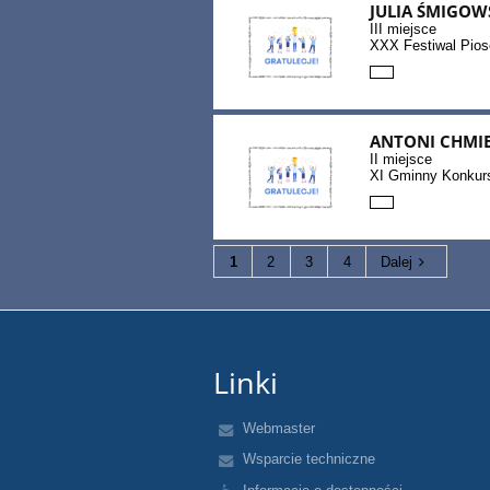
JULIA ŚMIGOW
III miejsce
XXX Festiwal Pios
ANTONI CHMI
II miejsce
XI Gminny Konkur
1
2
3
4
Dalej
Linki
Webmaster
Wsparcie techniczne