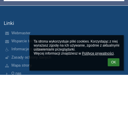
Linki
Webmaster
Wsparcie techniczne
Ta strona wykorzystuje pliki cookies. Korzystając z niej 
wyrażasz zgodę na ich używanie, zgodnie z aktualnymi 
Informacje o dostępności
ustawieniami przeglądarki.

Więcej informacji znajdziesz w 
Polityce prywatności
.
Zasady ochrony danych
OK
Mapa strony
O nas
Kontakt
Aktualności
Kontakty
Szkoła Podstawowa im. prof. Andrzeja Waksmundzkiego w
Ostrowsku
sekretariat@spostrowsko.ugnowytarg.pl