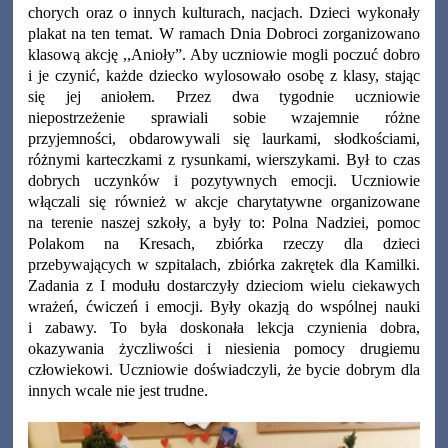
chorych oraz o innych kulturach, nacjach. Dzieci wykonały
plakat na ten temat. W ramach Dnia Dobroci zorganizowano
klasową akcję ,,Anioły”. Aby uczniowie mogli poczuć dobro
i je czynić, każde dziecko wylosowało osobę z klasy, stając
się jej aniołem. Przez dwa tygodnie uczniowie
niepostrzeżenie sprawiali sobie wzajemnie różne
przyjemności, obdarowywali się laurkami, słodkościami,
różnymi karteczkami z rysunkami, wierszykami. Był to czas
dobrych uczynków i pozytywnych emocji. Uczniowie
włączali się również w akcje charytatywne organizowane
na terenie naszej szkoły, a były to: Polna Nadziei, pomoc
Polakom na Kresach, zbiórka rzeczy dla dzieci
przebywających w szpitalach, zbiórka zakrętek dla Kamilki.
Zadania z I modułu dostarczyły dzieciom wielu ciekawych
wrażeń, ćwiczeń i emocji. Były okazją do wspólnej nauki
i zabawy. To była doskonała lekcja czynienia dobra,
okazywania życzliwości i niesienia pomocy drugiemu
człowiekowi. Uczniowie doświadczyli, że bycie dobrym dla
innych wcale nie jest trudne.