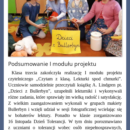
Podsumowanie I modułu projektu
Klasa trzecia zakończyła realizację I modułu projektu
czytelniczego ,,Czytam z klasą. Lekturki spod chmurki”.
Uczniowie samodzielnie przeczytali książkę A. Lindgren pt.
,,Dzieci z Bullerbyn”, uzupełnili
lekturniki i wykonywali
różne zadania, które sprawiały im wielką radość i satysfakcję.
Z wielkim zaangażowaniem wykonali w grupach makiety
Bullerbyn i wzięli udział w sesji fotograficznej wcielając się
w bohaterów lektury. Ponadto w klasie zorganizowano
16 listopada Dzień Tolerancji. W tym dniu porozmawiano
z uczniami o tolerancji wobec osób niepełnosprawnych,