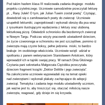
Pod takim hasłem klasa III realizowała zadania drugiego modułu
projektu czytelniczego. Uczniowie samodzielnie przeczytali lekturę
pt. „ Rany Julek! O tym, jak Julian Tuwim został poetą”. Czytając,
dowiedzieli się o zamiłowaniach poety do zwierząt. Uczniowie
uzupełnili lekturniki, zaprojektowali i wykonali obrożę dla psa wraz
z rysunkami ilustrującymi wydarzenia z lektury oraz ulubioną
lekturkową pizzę. Odwiedzili schronisko dla bezdomnych zwierząt
w Nowym Targu. Podczas wizyty pracownik uświadomił dzieciom,
że życie czworonoga w schronisku nie jest szczęśliwe, pomimo iż
zwierzęta mają czyste boksy, pełne jedzenia miski, to bardzo
brakuje im osobistego właściciela. Uczniowie wzięli udział w
spotkaniu z panem weterynarzem Stanisławem Antolcem, który
wprowadził ich w tajniki swojej pracy. W ramach Dnia Głośnego
Czytania pani sekretarka Małgorzata Ciężobka przeczytała
dzieciom fragment książki „Doktor Dolittle i jego zwierzęta”.
Na zakończenie uczniowie wypowiadali się na temat opieki
nad zwierzętami i wykonali plakaty zachęcające do adopcji
zwierząt. Tematyka i zadania tego modułu uświadomiły uczniom,
jak ważne jest to, aby troszczyć się, otaczać miłością nasze
zwierzęta, reagować, gdy dzieje im się krzywda.