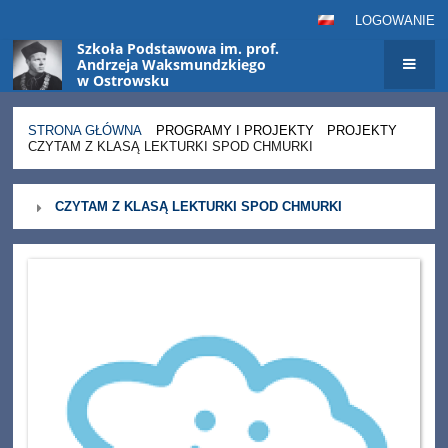
LOGOWANIE
Szkoła Podstawowa im. prof.
Andrzeja Waksmundzkiego
w Ostrowsku
STRONA GŁÓWNA
PROGRAMY I PROJEKTY
PROJEKTY
CZYTAM Z KLASĄ LEKTURKI SPOD CHMURKI
Czytam
CZYTAM Z KLASĄ LEKTURKI SPOD CHMURKI
z
klasą
lekturki
spod
chmurki