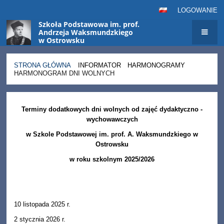
LOGOWANIE
Szkoła Podstawowa im. prof.
Andrzeja Waksmundzkiego
w Ostrowsku
STRONA GŁÓWNA
INFORMATOR
HARMONOGRAMY
HARMONOGRAM DNI WOLNYCH
Harmonogram
dni
Terminy dodatkowych dni wolnych od zajęć dydaktyczno -
wychowawczych
wolnych
w Szkole Podstawowej im. prof. A. Waksmundzkiego w
Ostrowsku
w roku szkolnym 2025/2026
10 listopada 2025 r.
2 stycznia 2026 r.