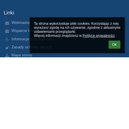
Linki
Webmaster
Ta strona wykorzystuje pliki cookies. Korzystając z niej 
wyrażasz zgodę na ich używanie, zgodnie z aktualnymi 
Wsparcie techniczne
ustawieniami przeglądarki.

Więcej informacji znajdziesz w 
Polityce prywatności
.
Informacje o dostępności
OK
Zasady ochrony danych
Mapa strony
O nas
Kontakt
Aktualności
Kontakty
Szkoła Podstawowa im. prof. Andrzeja Waksmundzkiego w
Ostrowsku
sekretariat@spostrowsko.ugnowytarg.pl
tel. (18) 265 35 61